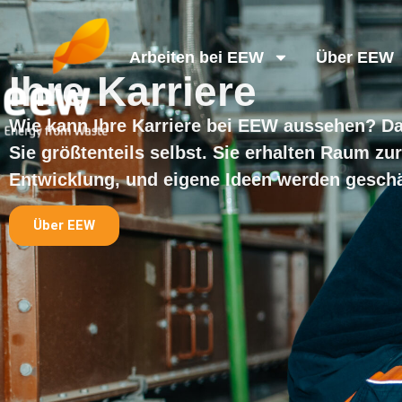
Arbeiten bei EEW
Über EEW
Ihre Karriere
Wie kann Ihre Karriere bei EEW aussehen? D
Sie größtenteils selbst. Sie erhalten Raum zu
Entwicklung, und eigene Ideen werden geschä
Über EEW